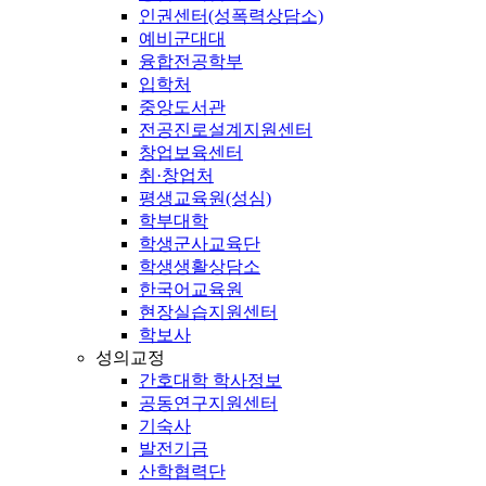
인권센터(성폭력상담소)
예비군대대
융합전공학부
입학처
중앙도서관
전공진로설계지원센터
창업보육센터
취·창업처
평생교육원(성심)
학부대학
학생군사교육단
학생생활상담소
한국어교육원
현장실습지원센터
학보사
성의교정
간호대학 학사정보
공동연구지원센터
기숙사
발전기금
산학협력단