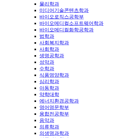
물리학과
미디어기술콘텐츠학과
바이오로직스공학부
바이오메디컬소프트웨어학과
바이오메디컬화학공학과
법학과
사회복지학과
사회학과
생명공학과
성악과
수학과
식품영양학과
심리학과
아동학과
약학대학
에너지환경공학과
영어영문학부
융합전공학부
음악과
의류학과
의생명과학과