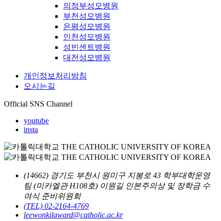
의정부성모병원
부천성모병원
은평성모병원
인천성모병원
성빈센트병원
대전성모병원
개인정보처리방침
오시는길
Official SNS Channel
youtube
insta
(14662) 경기도 부천시 원미구 지봉로 43 학부대학운영
팀 (미카엘관 H108호) 이원길 인본주의상 및 장학금 수
여식 준비위원회
(TEL) 02-2164-4769
leewonkilaward@catholic.ac.kr