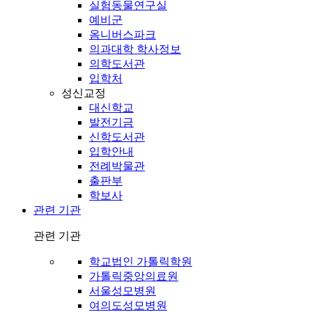
실험동물연구실
예비군
옴니버스파크
의과대학 학사정보
의학도서관
입학처
성신교정
대신학교
발전기금
신학도서관
입학안내
전례박물관
출판부
학보사
관련 기관
관련 기관
학교법인 가톨릭학원
가톨릭중앙의료원
서울성모병원
여의도성모병원