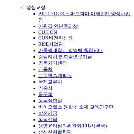
성심교정
BK21 FOUR 스마트파마 미래인재 양성사업
팀
이원길 인본주의상
CUK ON
CUK비전혁신원
RISE사업단
가톨릭대학교 감염병 종합안내
강엘리사벳 학술연구기금
공동기기센터
교목처
교수학습개발원
국제교류처
기숙사
동문회
동물실험실
바이오헬스 융합 신소재 교육연구단
발전기금
상담센터
생명윤리심의위원회(IRB사무국)
성심산학협력단