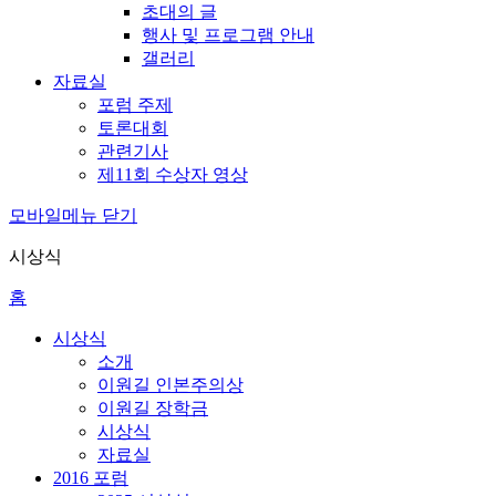
초대의 글
행사 및 프로그램 안내
갤러리
자료실
포럼 주제
토론대회
관련기사
제11회 수상자 영상
모바일메뉴 닫기
시상식
홈
시상식
소개
이원길 인본주의상
이원길 장학금
시상식
자료실
2016 포럼