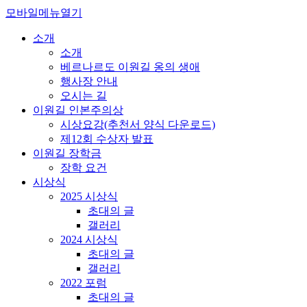
모바일메뉴열기
소개
소개
베르나르도 이원길 옹의 생애
행사장 안내
오시는 길
이원길 인본주의상
시상요강(추천서 양식 다운로드)
제12회 수상자 발표
이원길 장학금
장학 요건
시상식
2025 시상식
초대의 글
갤러리
2024 시상식
초대의 글
갤러리
2022 포럼
초대의 글