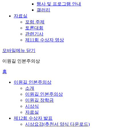
행사 및 프로그램 안내
갤러리
자료실
포럼 주제
토론대회
관련기사
제11회 수상자 영상
모바일메뉴 닫기
이원길 인본주의상
홈
이원길 인본주의상
소개
이원길 인본주의상
이원길 장학금
시상식
자료실
제12회 수상자 발표
시상요강(추천서 양식 다운로드)