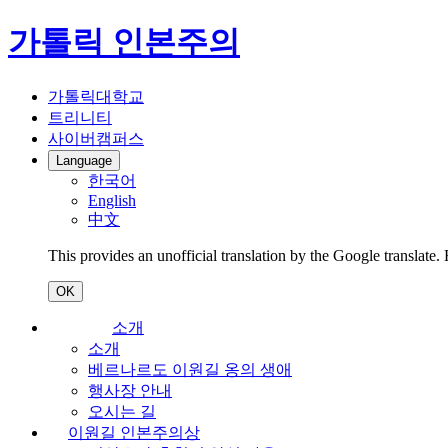
가톨릭 인본주의
가톨릭대학교
트리니티
사이버캠퍼스
Language
한국어
English
中文
This provides an unofficial translation by the Google translate.
OK
소개
소개
베르나르도 이원길 옹의 생애
행사장 안내
오시는 길
이원길 인본주의상