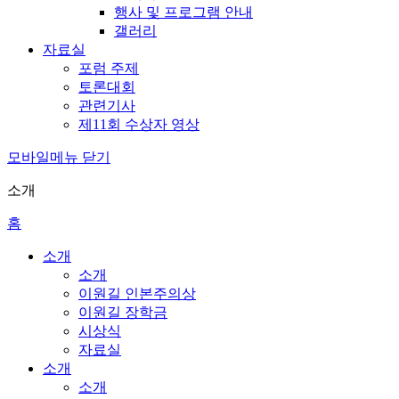
행사 및 프로그램 안내
갤러리
자료실
포럼 주제
토론대회
관련기사
제11회 수상자 영상
모바일메뉴 닫기
소개
홈
소개
소개
이원길 인본주의상
이원길 장학금
시상식
자료실
소개
소개