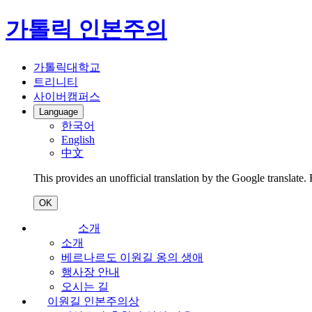
가톨릭 인본주의
가톨릭대학교
트리니티
사이버캠퍼스
Language
한국어
English
中文
This provides an unofficial translation by the Google translate.
OK
소개
소개
베르나르도 이원길 옹의 생애
행사장 안내
오시는 길
이원길 인본주의상