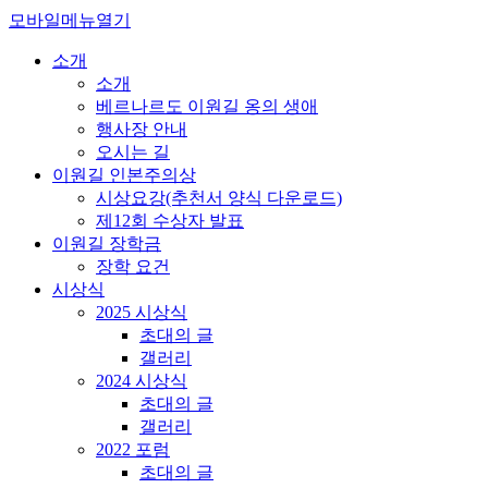
모바일메뉴열기
소개
소개
베르나르도 이원길 옹의 생애
행사장 안내
오시는 길
이원길 인본주의상
시상요강(추천서 양식 다운로드)
제12회 수상자 발표
이원길 장학금
장학 요건
시상식
2025 시상식
초대의 글
갤러리
2024 시상식
초대의 글
갤러리
2022 포럼
초대의 글