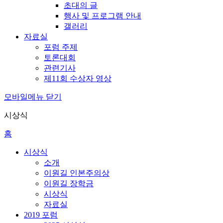
초대의 글
행사 및 프로그램 안내
갤러리
자료실
포럼 주제
토론대회
관련기사
제11회 수상자 영상
모바일메뉴 닫기
시상식
홈
시상식
소개
이원길 인본주의상
이원길 장학금
시상식
자료실
2019 포럼