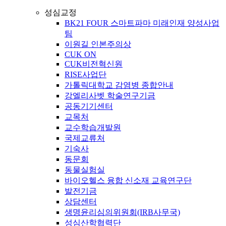
성심교정
BK21 FOUR 스마트파마 미래인재 양성사업
팀
이원길 인본주의상
CUK ON
CUK비전혁신원
RISE사업단
가톨릭대학교 감염병 종합안내
강엘리사벳 학술연구기금
공동기기센터
교목처
교수학습개발원
국제교류처
기숙사
동문회
동물실험실
바이오헬스 융합 신소재 교육연구단
발전기금
상담센터
생명윤리심의위원회(IRB사무국)
성심산학협력단