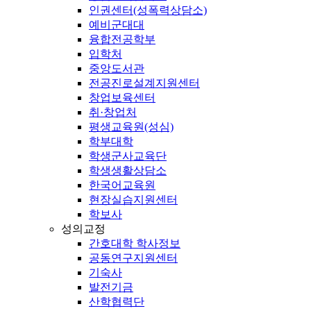
인권센터(성폭력상담소)
예비군대대
융합전공학부
입학처
중앙도서관
전공진로설계지원센터
창업보육센터
취·창업처
평생교육원(성심)
학부대학
학생군사교육단
학생생활상담소
한국어교육원
현장실습지원센터
학보사
성의교정
간호대학 학사정보
공동연구지원센터
기숙사
발전기금
산학협력단