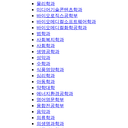
물리학과
미디어기술콘텐츠학과
바이오로직스공학부
바이오메디컬소프트웨어학과
바이오메디컬화학공학과
법학과
사회복지학과
사회학과
생명공학과
성악과
수학과
식품영양학과
심리학과
아동학과
약학대학
에너지환경공학과
영어영문학부
융합전공학부
음악과
의류학과
의생명과학과