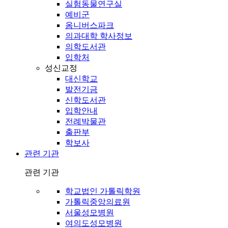
실험동물연구실
예비군
옴니버스파크
의과대학 학사정보
의학도서관
입학처
성신교정
대신학교
발전기금
신학도서관
입학안내
전례박물관
출판부
학보사
관련 기관
관련 기관
학교법인 가톨릭학원
가톨릭중앙의료원
서울성모병원
여의도성모병원