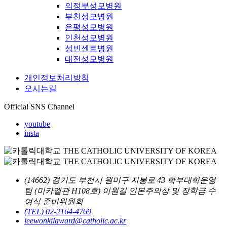
의정부성모병원
부천성모병원
은평성모병원
인천성모병원
성빈센트병원
대전성모병원
개인정보처리방침
오시는길
Official SNS Channel
youtube
insta
(14662) 경기도 부천시 원미구 지봉로 43 학부대학운영
팀 (미카엘관 H108호) 이원길 인본주의상 및 장학금 수
여식 준비위원회
(TEL) 02-2164-4769
leewonkilaward@catholic.ac.kr